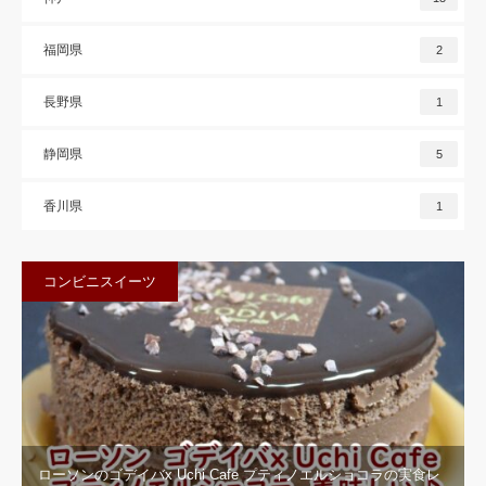
福岡県
2
長野県
1
静岡県
5
香川県
1
コンビニスイーツ
ローソンのゴデイバx Uchi Cafe プティノエルショコラの実食レ