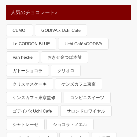
人気のチョコレート♪
CEMOI
GODIVA x Uchi Cafe
Le CORDON BLUE
Uchi Café×GODIVA
Van hecke
おきせ金つば本舗
ガトーショコラ
クリオロ
クリスマスケーキ
ケンズカフェ東京
ケンズカフェ東京監修
コンビニスイーツ
ゴデイバx Uchi Cafe
サロンドロワイヤル
シャトレーゼ
ショコラ・ノエル