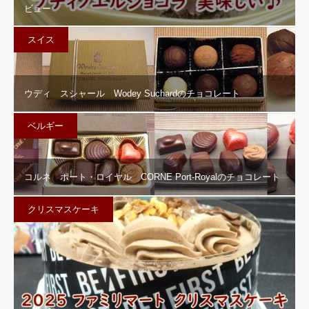
ビュー
スイス
ウディ スシャール Wodey Suchardのチョコレート
ベルギー
コルネ ポート・ロイヤル CORNE Port-Royalのチョコレート
クリスマスケーキ