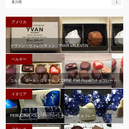
香川県
1
アメリカ
イヴァン・ヴァレンティン YVAN VALENTIN
ベルギー
コルネ ポート・ロイヤル CORNE Port-Royalのチョコレート
イタリア
PERUGINA ペルジナ社のバッチ Baci チョコレート