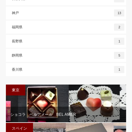
神戸
13
福岡県
2
長野県
1
静岡県
5
香川県
1
東京
ショコラ ベルアメール BEL AMER
スペイン