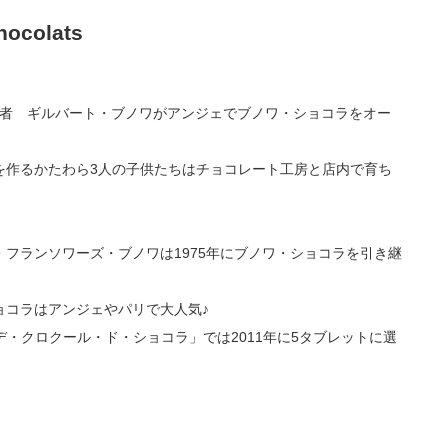
colats
者 ギルバート・ブノワがアンジェでブノワ・ショコラをオー
を作るかたわら3人の子供たちはチョコレート工房と店内で育ち
フランソワーズ・ブノワは1975年にブノワ・ショコラを引き継
ョコラはアンジェやパリで大人気♪
lat クラブ・デ・クロクール・ド・ショコラ」では2011年に5タブレットに選