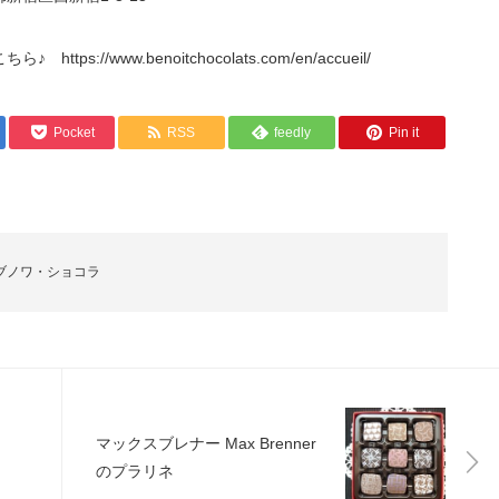
//www.benoitchocolats.com/en/accueil/
Pocket
RSS
feedly
Pin it
ブノワ・ショコラ
マックスブレナー Max Brenner
のプラリネ