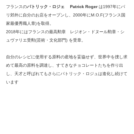
フランスの
パトリック・ロジェ Patrick Roger
は1997年にパ
リ郊外に自分のお店をオープンし、2000年にM.O.F(フランス国
家最優秀職人章)を取得。
2018年にはフランスの最高勲章 レジオン・ドヌール勲章・シ
ュヴァリエ受勲(芸術・文化部門) を受章。
自分のレシピに使用する原料の産地を妥協せず、世界中を捜し求
めて最高の原料を調達し、すてきなチョコレートたちを作り出
し、天才と呼ばれてもさらにパトリック・ロジュは進化し続けて
います