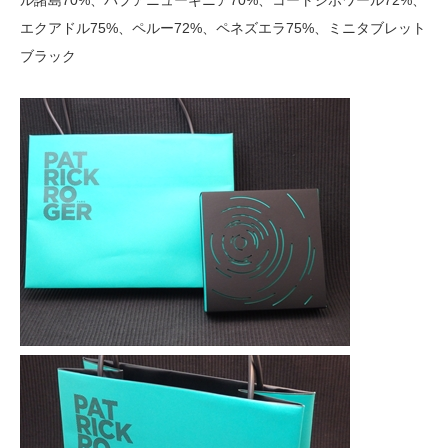
ル諸島70%、パプアニューギニア70%、コートジボワール72%、
エクアドル75%、ペルー72%、ペネズエラ75%、ミニタブレット
ブラック