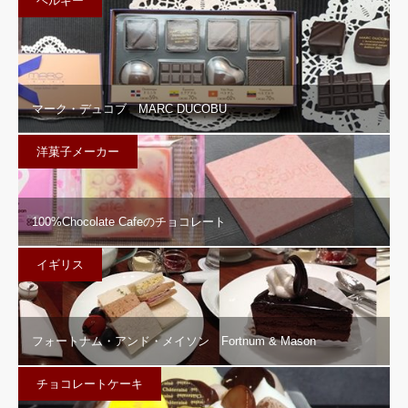
ベルギー
マーク・デュコブ MARC DUCOBU
洋菓子メーカー
100%Chocolate Cafeのチョコレート
イギリス
フォートナム・アンド・メイソン Fortnum & Mason
チョコレートケーキ