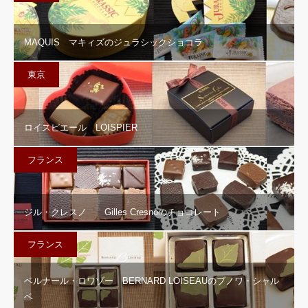
MAQUIS マキィズのジュラシックショコラ
東京
ロイスピエール LOISPIER
フランス
ジル・クレスノ Gilles Cresnoのチョコレート
フランス
ベルナール・ロワゾー BERNARD LOISEAUのブノワ・シャル
ベ