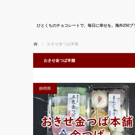
ひとくちのチョコレートで、毎日に幸せを。海外250
ホーム
おきせ金つば本舗
おきせ金つば本舗
静岡県