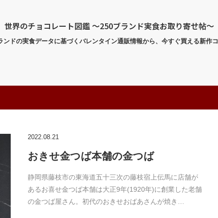
世界のチョコレート図鑑 〜250ブランド実食お取り寄せ帖〜
ブランドの実食データに基づくバレンタイン通販情報から、今すぐ買える新作
2022.08.21
おきせ金つば本舗の金つば
静岡県藤枝市の東海道五十三次の藤枝宿上伝馬に店舗が
あるお喜せ金つば本舗は大正9年(1920年)に創業した老舗
の金つば屋さん。初代のおきせおばあさんが焼き…