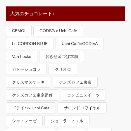
人気のチョコレート♪
CEMOI
GODIVA x Uchi Cafe
Le CORDON BLUE
Uchi Café×GODIVA
Van hecke
おきせ金つば本舗
ガトーショコラ
クリオロ
クリスマスケーキ
ケンズカフェ東京
ケンズカフェ東京監修
コンビニスイーツ
ゴデイバx Uchi Cafe
サロンドロワイヤル
シャトレーゼ
ショコラ・ノエル