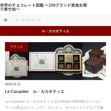
世界のチョコレート図鑑 〜250ブランド実食お取
り寄せ帖〜
ホーム
ル・カカオティエ
ル・カカオティエ
フランス
2018.02.11
Le Cacaotier ル・カカオティエ
Le Cacaotier ル・カカオティエはのHubert MASSE(ユベール・
マッス)氏はスイス、パリ、ロンドン、オーストラリアなどで修