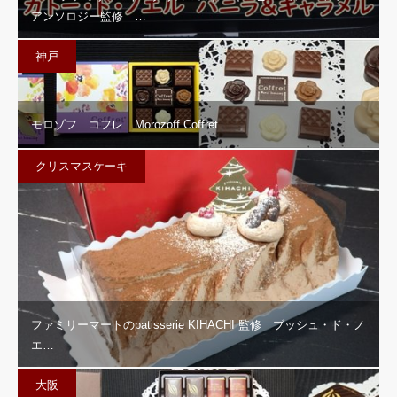
アンソロジー監修 …
神戸
モロゾフ コフレ Morozoff Coffret
クリスマスケーキ
ファミリーマートのpatisserie KIHACHI 監修 ブッシュ・ド・ノ
エ…
大阪