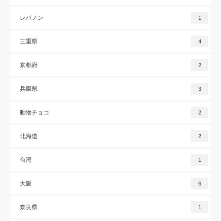
レバノン
1
三重県
4
京都府
2
兵庫県
3
動物チョコ
2
北海道
2
台湾
1
大阪
6
奈良県
1