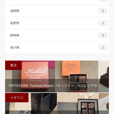
福岡県
2
長野県
1
静岡県
5
香川県
1
東京
PATISSERIE Yoshinori Asami パティスリー ヨシノリアサ…
イギリス