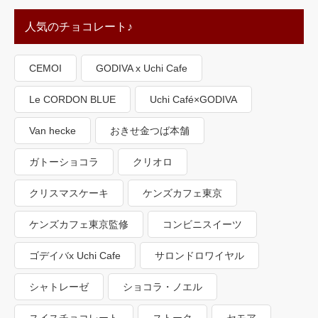
人気のチョコレート♪
CEMOI
GODIVA x Uchi Cafe
Le CORDON BLUE
Uchi Café×GODIVA
Van hecke
おきせ金つば本舗
ガトーショコラ
クリオロ
クリスマスケーキ
ケンズカフェ東京
ケンズカフェ東京監修
コンビニスイーツ
ゴデイバx Uchi Cafe
サロンドロワイヤル
シャトレーゼ
ショコラ・ノエル