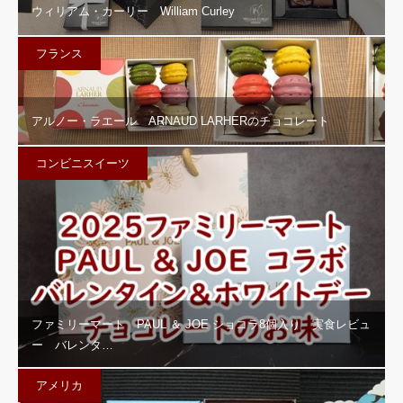
ウィリアム・カーリー William Curley
フランス
アルノー・ラエール ARNAUD LARHERのチョコレート
コンビニスイーツ
ファミリーマート PAUL ＆ JOE ショコラ8個入り 実食レビュ
ー バレンタ…
アメリカ