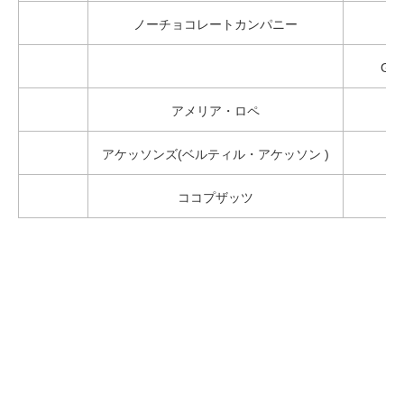
ノーチョコレートカンパニー
G
Gran
アメリア・ロペ
アケッソンズ(ベルティル・アケッソン )
ココプザッツ