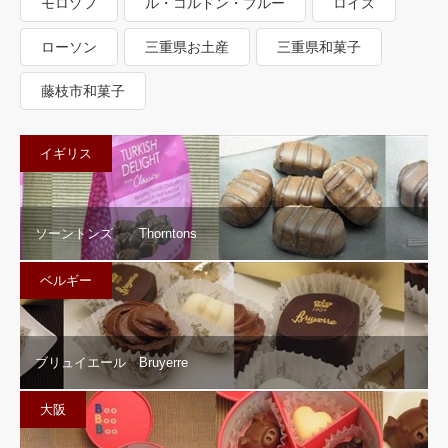
モロゾフ
ル・コルドン・ブルー
ロイズ
ローソン
三重県お土産
三重県和菓子
藤枝市和菓子
イギリス
ソーントンズ Thorntons
ベルギー
ブリュイエール Bruyerre
大阪